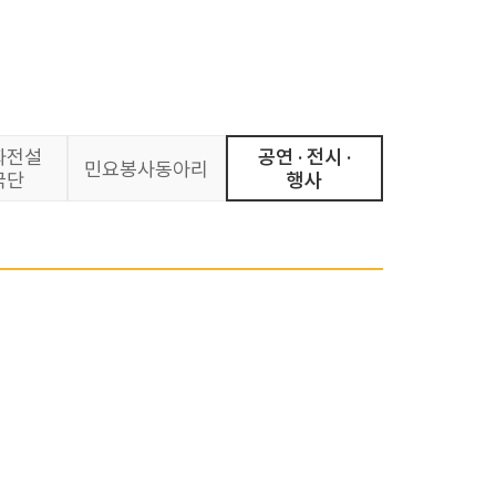
화전설
공연 · 전시 ·
민요봉사동아리
극단
행사