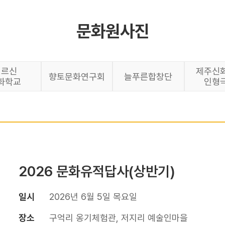
문화원사진
어르신
제주신
향토문화연구회
늘푸른합창단
화학교
인형
2026 문화유적답사(상반기)
일시
2026년 6월 5일 목요일
장소
구억리 옹기체험관, 저지리 예술인마을